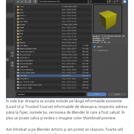
În side bar dreapta se poate include pe lângă informațiile existente
(Load UI și Trusted Source) informațiile de deasupra, respectiv adresa
până la fișier, numele lui, versiunea de Blender în care a fost salvat. În
plus se poate salva și vedea o imagine color thumbnail preview.
Am întrebat și pe Blender Artists și am primit un răspuns, foarte util