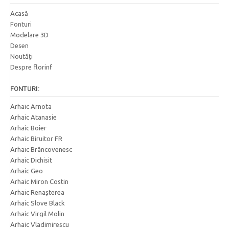
Acasă
Fonturi
Modelare 3D
Desen
Noutăți
Despre florinf
FONTURI:
Arhaic Arnota
Arhaic Atanasie
Arhaic Boier
Arhaic Biruitor FR
Arhaic Brâncovenesc
Arhaic Dichisit
Arhaic Geo
Arhaic Miron Costin
Arhaic Renașterea
Arhaic Slove Black
Arhaic Virgil Molin
Arhaic Vladimirescu