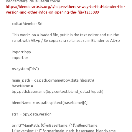
deocamdată, de la userul colkai.
https://blenderartists.org/t/help-is-there-a-way-to-find-blender-file-
version-and-other-infos-on-opening-the-file/1233089
colkai Member 5d
This works on a loaded file, put it in the text editor and run the
script with Alt+p / Se copiaza si se lanseaza in Blender cu Alt+p
import bpy
import os
os.system(“cls”)
main_path = os.path.dirname(bpy.data.filepath)
baseName =
bpy.path.basename(bpy.context.blend_data.filepath)
blendName = os.path.splitext(baseName)[0]
str1 = bpy.data.version
print(“MainPath: {0}\nBaseName: {1}\nBlendName:
{2}\nVersion: {3}”.format(main_path, baseName, blendName,