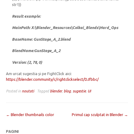
str1))
Result example:
MainPath: X:\Blender_Resources\Colkai_Blends\Hard_Ops
BaseName: GunStage_A_2.blend
BlendName:GunStage_A_2
Version: (2, 78, 0)
Am urcat sugestia și pe FightClick aici:
https://blender.community/c/rightclickselect/DJfbbc/
Posted in
noutati
Tagged
blender
,
blog
,
sugestie
,
UI
Post
←
Blender thumbnails color
Primul cap sculptat in Blender
→
navigation
PAGINI