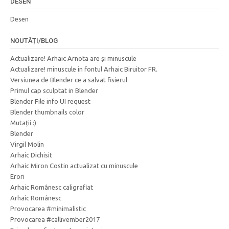
DESEN
Desen
NOUTĂȚI/BLOG
Actualizare! Arhaic Arnota are și minuscule
Actualizare! minuscule in fontul Arhaic Biruitor FR.
Versiunea de Blender ce a salvat fisierul
Primul cap sculptat in Blender
Blender File info UI request
Blender thumbnails color
Mutații :)
Blender
Virgil Molin
Arhaic Dichisit
Arhaic Miron Costin actualizat cu minuscule
Erori
Arhaic Românesc caligrafiat
Arhaic Românesc
Provocarea #minimalistic
Provocarea #callivember2017