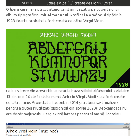
O literă care mi-a plăcut atunci când am văzut-o pe coperta unui
album tipografic numit
Almanahul Graficei Române
și tipărit în
1928, foarte probabil a fost creată de către Virgil Molin.
Cele 13 litere din acest titlu au stat la baza stilului alfabetului. Celelalte
13 din cele 26 ale fontului numit
Arhaic Virgil Molin
, au fost create
de către mine. Proiectul a început în 2014 și trebuia să-l finalizez
pentru a putea fi utilizat (disponibil din aprilie 2020). Deocamdată nu
are decât majuscule. Dacă există interes pentru el am să-l continui.