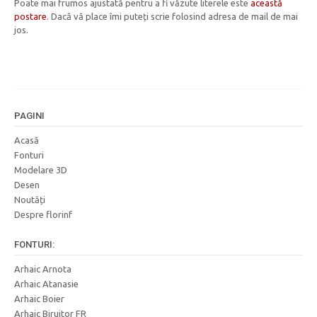
Poate mai frumos ajustată pentru a fi văzute literele este
această
postare
. Dacă vă place îmi puteți scrie folosind adresa de mail de mai
jos.
PAGINI
Acasă
Fonturi
Modelare 3D
Desen
Noutăți
Despre florinf
FONTURI:
Arhaic Arnota
Arhaic Atanasie
Arhaic Boier
Arhaic Biruitor FR