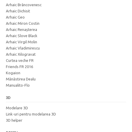
Arhaic Brâncovenesc
Arhaic Dichisit
Arhaic Geo
Arhaic Miron Costin
Arhaic Renașterea
Arhaic Slove Black
Arhaic Virgil Molin
Arhaic Vladimirescu
Arhaic Xilogravat
Curtea veche FR
Friends FR 2016
Kogaion
Mănăstirea Dealu
Manualito-Flo
3D
Modelare 3D
Link-uri pentru modelarea 3D
3D helper