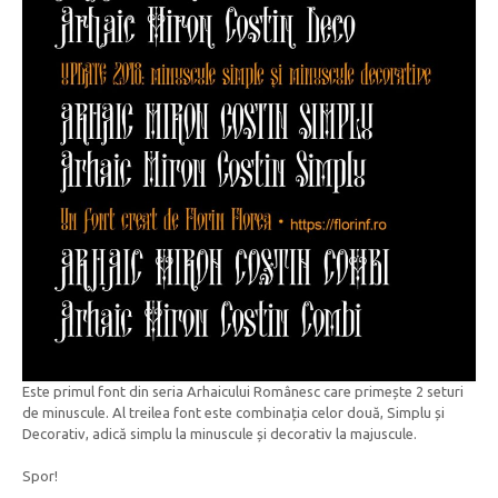
Este primul font din seria Arhaicului Românesc care primește 2 seturi
de minuscule. Al treilea font este combinația celor două, Simplu și
Decorativ, adică simplu la minuscule și decorativ la majuscule.
Spor!