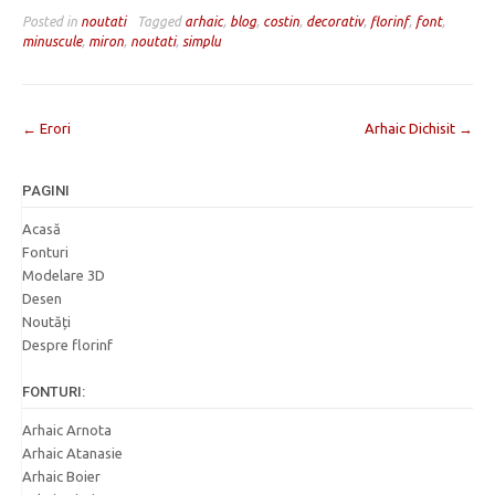
Posted in
noutati
Tagged
arhaic
,
blog
,
costin
,
decorativ
,
florinf
,
font
,
minuscule
,
miron
,
noutati
,
simplu
Post
←
Erori
Arhaic Dichisit
→
navigation
PAGINI
Acasă
Fonturi
Modelare 3D
Desen
Noutăți
Despre florinf
FONTURI:
Arhaic Arnota
Arhaic Atanasie
Arhaic Boier