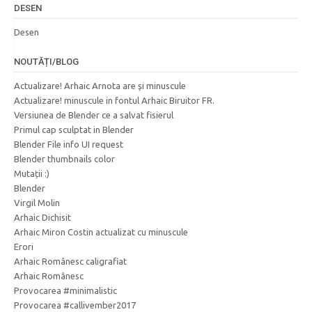
DESEN
Desen
NOUTĂȚI/BLOG
Actualizare! Arhaic Arnota are și minuscule
Actualizare! minuscule in fontul Arhaic Biruitor FR.
Versiunea de Blender ce a salvat fisierul
Primul cap sculptat in Blender
Blender File info UI request
Blender thumbnails color
Mutații :)
Blender
Virgil Molin
Arhaic Dichisit
Arhaic Miron Costin actualizat cu minuscule
Erori
Arhaic Românesc caligrafiat
Arhaic Românesc
Provocarea #minimalistic
Provocarea #callivember2017