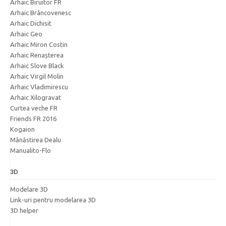
Arhaic Biruitor FR
Arhaic Brâncovenesc
Arhaic Dichisit
Arhaic Geo
Arhaic Miron Costin
Arhaic Renașterea
Arhaic Slove Black
Arhaic Virgil Molin
Arhaic Vladimirescu
Arhaic Xilogravat
Curtea veche FR
Friends FR 2016
Kogaion
Mănăstirea Dealu
Manualito-Flo
3D
Modelare 3D
Link-uri pentru modelarea 3D
3D helper