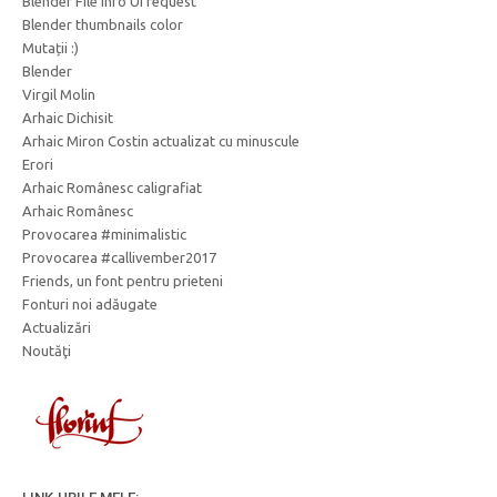
Blender File info UI request
Blender thumbnails color
Mutații :)
Blender
Virgil Molin
Arhaic Dichisit
Arhaic Miron Costin actualizat cu minuscule
Erori
Arhaic Românesc caligrafiat
Arhaic Românesc
Provocarea #minimalistic
Provocarea #callivember2017
Friends, un font pentru prieteni
Fonturi noi adăugate
Actualizări
Noutăţi