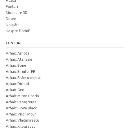
Acasă
Fonturi
Modelare 3D
Desen
Noutăți
Despre florinf
FONTURI:
Arhaic Arnota
Arhaic Atanasie
Arhaic Boier
Arhaic Biruitor FR
Arhaic Brâncovenesc
Arhaic Dichisit
Arhaic Geo
Arhaic Miron Costin
Arhaic Renașterea
Arhaic Slove Black
Arhaic Virgil Molin
Arhaic Vladimirescu
Arhaic Xilogravat