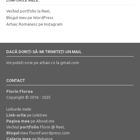
LINK-URILE MELE:
Vechiul portfolio la ReeL
Blogul meu pe WordPress
Arhaic Romanesc pe Instagram
DACĂ DORIȚI SĂ-MI TRIMITEȚI UN MAIL
imi puteti scrie pe arhaic.ro la gmail.com
CONTACT
Florin Florea
Copyright © 2016 - 2025
Linkurile mele:
Link-urile
pe Linktree
Pagina mea
pe About.me
Vechiul
portfolio
Florin @ ReeL
Blogul
meu florinf.wordpress.com
Galeria mea
pe Behance