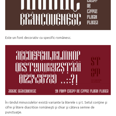
Este un font decorativ cu specific românesc.
În rândul minusculelor există variante la literele s şi t. Setul conţine şi
cifre şi litere diacritice româneşti şi chiar şi câteva semne de
punctuaţie.