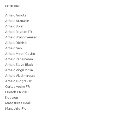
FONTURI:
Arhaic Arnota
Arhaic Atanasie
Arhaic Boier
Arhaic Biruitor FR
Arhaic Brâncovenesc
Arhaic Dichisit
Arhaic Geo
Arhaic Miron Costin
Arhaic Renașterea
Arhaic Slove Black
Arhaic Virgil Molin
Arhaic Vladimirescu
Arhaic Xilogravat
Curtea veche FR
Friends FR 2016
Kogaion
Mănăstirea Dealu
Manualito-Flo