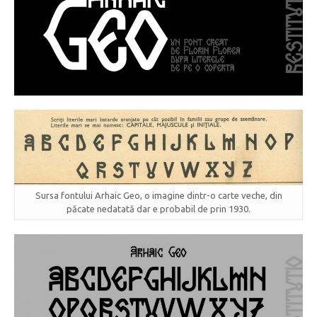
Sursa fontului Arhaic Geo, o imagine dintr-o carte veche, din
păcate nedatată dar e probabil de prin 1930.