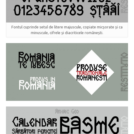
Fontul cuprinde setul de litere majuscule, copiate micșorate și ca
minuscule, cifrele și diacriticele românești.